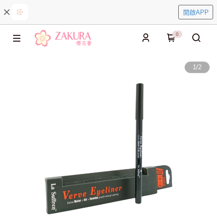
開啟APP
0
1
/
2