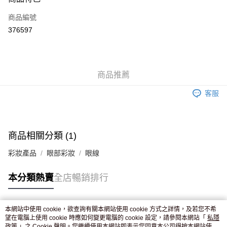
信用卡
商品編號
Apple Pay
376597
AlipayHK
WeChat Pay
商品推薦
送貨方式
客服
JD京東物流，訂單確認發貨後2-4個工作天送達
運費表
滿 HK$250.00 或以上免運費
付款後門市自取，訂單確認後2-4個工作天到店，7天內取。逾期後
商品相關分類 (1)
訂單作廢，並不會安排重寄
彩妝產品
眼部彩妝
眼線
免運費
本分類熱賣
全店暢銷排行
本網站中使用 cookie，欲查詢有關本網站使用 cookie 方式之詳情，及若您不希
熱門標籤
望在電腦上使用 cookie 時應如何變更電腦的 cookie 設定，請參閱本網站「
私隱
政策
」之 Cookie 聲明。您繼續使用本網站即表示您同意本公司得按本網站使用