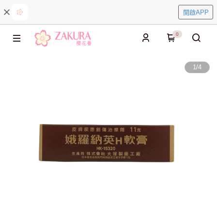
開啟APP
0
1
/
4