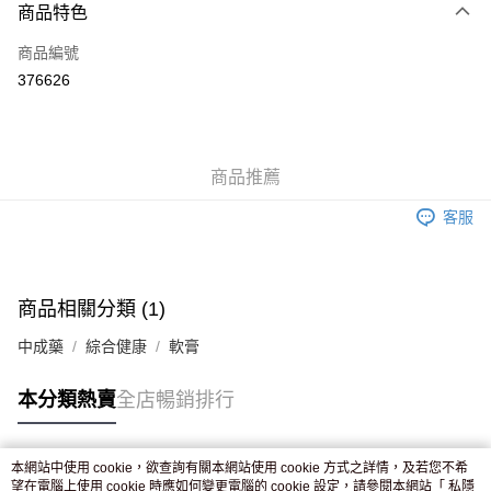
商品特色
信用卡
商品編號
Apple Pay
376626
AlipayHK
WeChat Pay
商品推薦
送貨方式
客服
JD京東物流，訂單確認發貨後2-4個工作天送達
運費表
滿 HK$250.00 或以上免運費
付款後門市自取，訂單確認後2-4個工作天到店，7天內取。逾期後
商品相關分類 (1)
訂單作廢，並不會安排重寄
中成藥
綜合健康
軟膏
免運費
本分類熱賣
全店暢銷排行
本網站中使用 cookie，欲查詢有關本網站使用 cookie 方式之詳情，及若您不希
熱門標籤
望在電腦上使用 cookie 時應如何變更電腦的 cookie 設定，請參閱本網站「
私隱