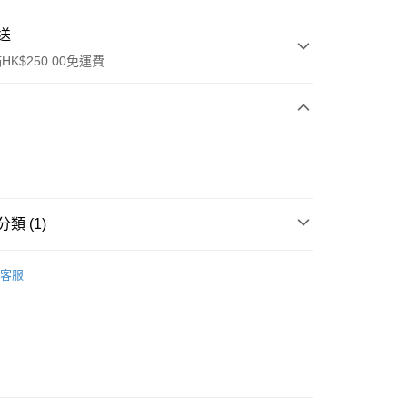
送
K$250.00免運費
類 (1)
ay
綜合健康
軟膏
客服
流，訂單確認發貨後2-4個工作天送達
運費表
50.00 或以上免運費
自取，訂單確認後2-4個工作天到店，7天內取。逾期後