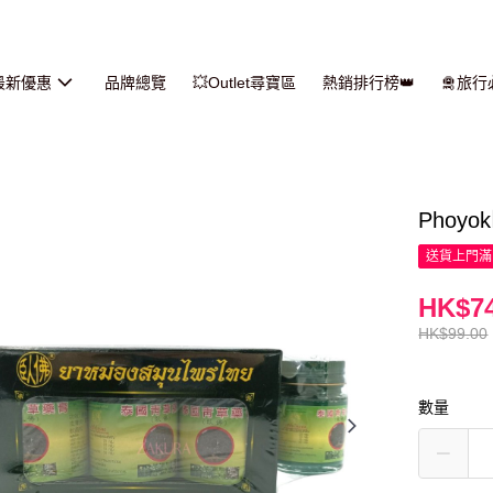
最新優惠
品牌總覽
💥Outlet尋寶區
熱銷排行榜👑
🛅旅
Phoyo
送貨上門滿H
HK$74
HK$99.00
數量