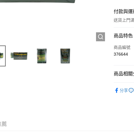
付款與運
送貨上門滿H
付款方式
商品特色
信用卡
商品編號
376644
Apple Pay
AlipayHK
商品相關分
WeChat P
中成藥
分享
送貨方式
JD京東物
滿 HK$2
推薦
付款後門市