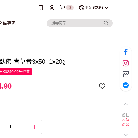
0
中文 (香港)
行必備專區
k臥佛 青草膏3x50+1x20g
K$250.00免運費
.90
前往
人氣
商品