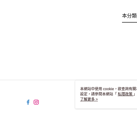
本分類
本網站中使用 cookie，欲查詢有關
設定，請參閱本網站「
私隱政策
」
用 cookie。
了解更多 >