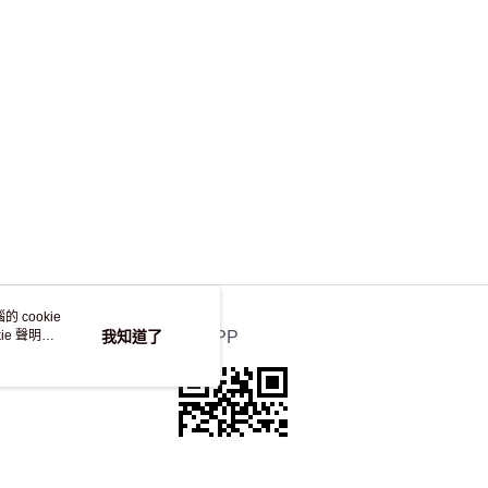
，並不會安排重寄
 cookie
e 聲明使
我知道了
官方APP