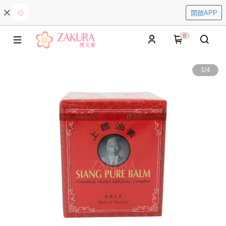
開啟APP
0
1
/
4