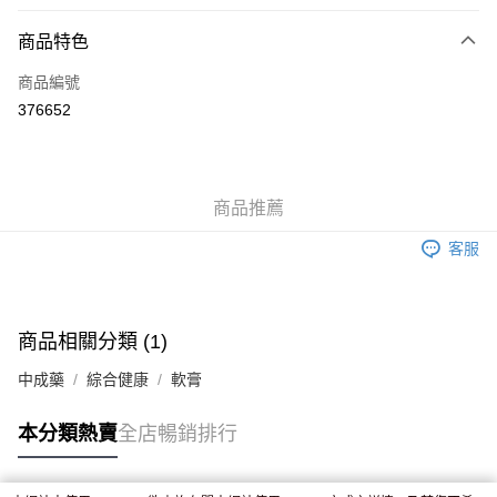
付款方式
商品特色
信用卡
商品編號
Apple Pay
376652
AlipayHK
WeChat Pay
商品推薦
送貨方式
客服
JD京東物流，訂單確認發貨後2-4個工作天送達
運費表
滿 HK$250.00 或以上免運費
付款後門市自取，訂單確認後2-4個工作天到店，7天內取。逾期後
商品相關分類 (1)
訂單作廢，並不會安排重寄
中成藥
綜合健康
軟膏
免運費
本分類熱賣
全店暢銷排行