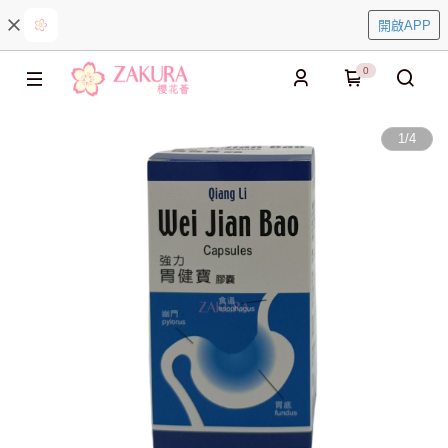
開啟APP
0
1
/
4