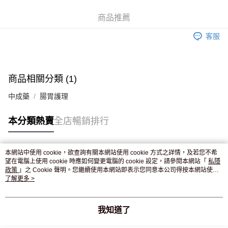
WeChat Pay
商品推薦
送貨方式
客服
JD京東物流，訂單確認發貨後2-4個工作天送達
運費表
滿 HK$250.00 或以上免運費
付款後門市自取，訂單確認後2-4個工作天到店，7天內取。逾期後
商品相關分類 (1)
訂單作廢，並不會安排重寄
中成藥
腸胃護理
免運費
本分類熱賣
全店暢銷排行
本網站中使用 cookie，欲查詢有關本網站使用 cookie 方式之詳情，及若您不希
熱門標籤
望在電腦上使用 cookie 時應如何變更電腦的 cookie 設定，請參閱本網站「
私隱
政策
」之 Cookie 聲明。您繼續使用本網站即表示您同意本公司得按本網站使用
條款之 Cookie 聲明使用 cookie。
了解更多 >
熱銷排行
最新商品
人氣推薦
我知道了