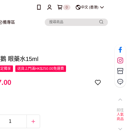
0
中文 (香港)
行必備專區
天鵝 眼藥水15ml
限定
獨享
送貨上門滿HK$250.00免運費
.00
前往
人氣
商品