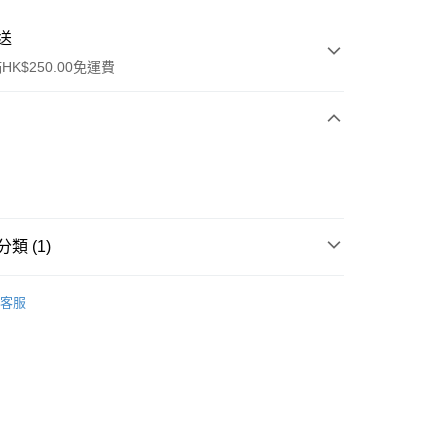
送
K$250.00免運費
類 (1)
ay
眼部護理
眼藥水
客服
流，訂單確認發貨後2-4個工作天送達
運費表
50.00 或以上免運費
自取，訂單確認後2-4個工作天到店，7天內取。逾期後