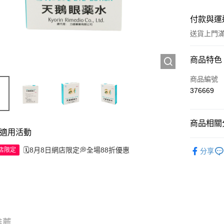
付款與運
送貨上門滿H
付款方式
商品特色
信用卡
商品編號
376669
Apple Pay
AlipayHK
商品相關分
適用活動
WeChat P
個人護理
🗓️8月8日網店限定💭全場88折優惠
網店限定
分享
送貨方式
JD京東物
滿 HK$2
付款後門市
推薦