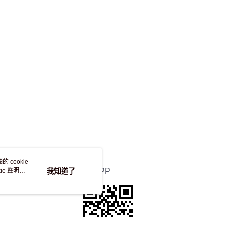
，並不會安排重寄
 cookie
e 聲明使
我知道了
官方APP