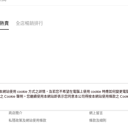
訂單作廢
免運費
熱賣
全店暢銷排行
本網站使用 cookie 方式之詳情，及若您不希望在電腦上使用 cookie 時應如何變更電腦的
之 Cookie 聲明。您繼續使用本網站即表示您同意本公司得按本網站使用條款之 Cooki
關於我們
客戶服務
品牌故事
購物說明
商店簡介
網上留言
私隱政策及網站使用條款
條款及細則