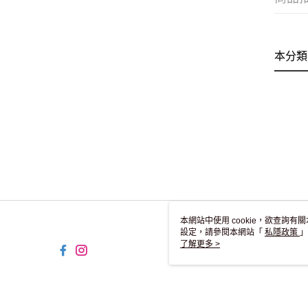
本分類
本網站中使用 cookie，欲查詢有關
設定，請參閱本網站「
私隱政策
」
用 cookie。
了解更多 >