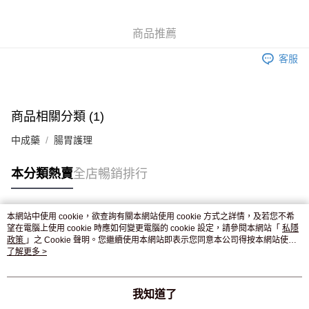
WeChat Pay
商品推薦
送貨方式
客服
JD京東物流，訂單確認發貨後2-4個工作天送達
運費表
滿 HK$250.00 或以上免運費
付款後門市自取，訂單確認後2-4個工作天到店，7天內取。逾期後
商品相關分類 (1)
訂單作廢，並不會安排重寄
中成藥
腸胃護理
免運費
本分類熱賣
全店暢銷排行
本網站中使用 cookie，欲查詢有關本網站使用 cookie 方式之詳情，及若您不希
熱門標籤
望在電腦上使用 cookie 時應如何變更電腦的 cookie 設定，請參閱本網站「
私隱
政策
」之 Cookie 聲明。您繼續使用本網站即表示您同意本公司得按本網站使用
條款之 Cookie 聲明使用 cookie。
了解更多 >
熱銷排行
最新商品
人氣推薦
我知道了