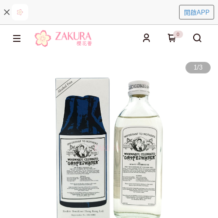
開啟APP
0
1
/
3