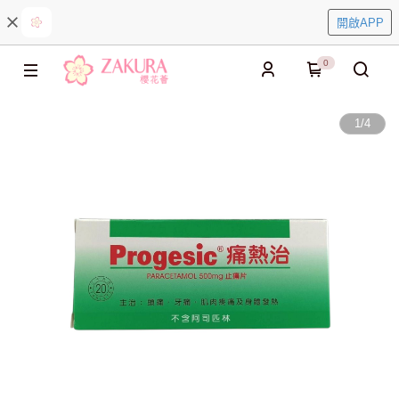
開啟APP
0
1
/
4