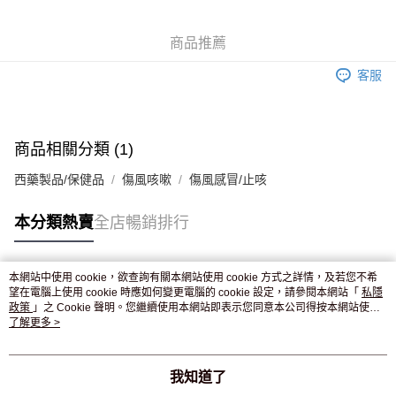
WeChat Pay
商品推薦
送貨方式
客服
JD京東物流，訂單確認發貨後2-4個工作天送達
運費表
滿 HK$250.00 或以上免運費
付款後門市自取，訂單確認後2-4個工作天到店，7天內取。逾期後
商品相關分類 (1)
訂單作廢，並不會安排重寄
西藥製品/保健品
傷風咳嗽
傷風感冒/止咳
免運費
本分類熱賣
全店暢銷排行
本網站中使用 cookie，欲查詢有關本網站使用 cookie 方式之詳情，及若您不希
熱門標籤
望在電腦上使用 cookie 時應如何變更電腦的 cookie 設定，請參閱本網站「
私隱
政策
」之 Cookie 聲明。您繼續使用本網站即表示您同意本公司得按本網站使用
條款之 Cookie 聲明使用 cookie。
了解更多 >
熱銷排行
最新商品
人氣推薦
我知道了