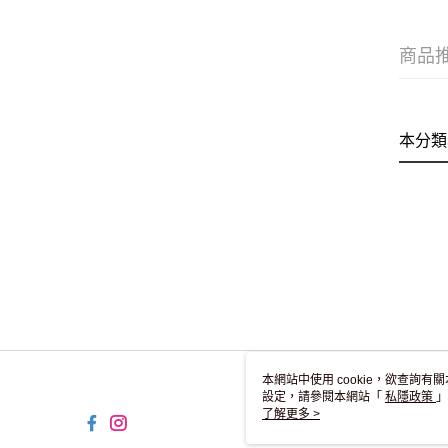
商品
本分類
本網站中使用 cookie，欲查詢有關
設定，請參閱本網站「
私隱政策
」
用 cookie。
了解更多 >