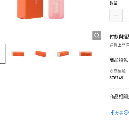
數量
付款與運
送貨上門滿H
付款方式
商品特色
信用卡
商品編號
376749
Apple Pay
AlipayHK
商品相關分
WeChat P
彩妝產品
分享
送貨方式