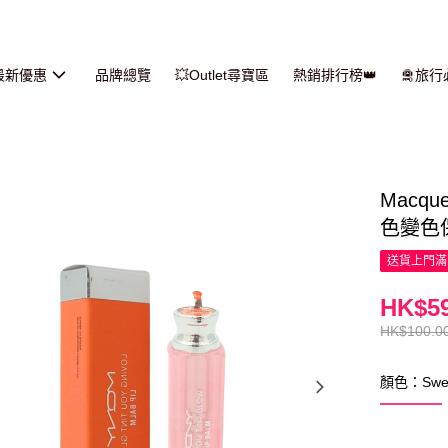
最新優惠
品牌總覽
💥Outlet尋寶區
熱銷排行榜👑
🛅旅
Macqu
色變色保濕
送貨上門滿H
HK$59
HK$100.0
顏色：Swee