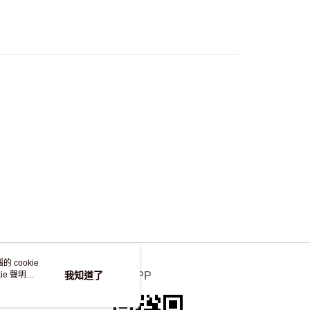
流，訂單確認發貨後2-4個工作天送達
運費表
50.00 或以上免運費
自取，訂單確認後2-4個工作天到店，7天內取。逾期後
，並不會安排重寄
 cookie
e 聲明使
我知道了
官方APP