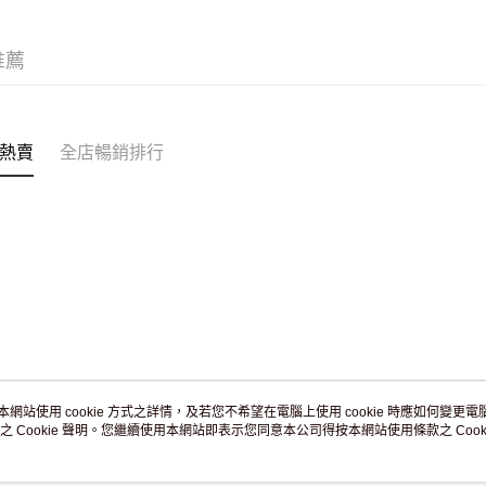
JD京東物
滿 HK$2
推薦
付款後門市
訂單作廢
免運費
熱賣
全店暢銷排行
本網站使用 cookie 方式之詳情，及若您不希望在電腦上使用 cookie 時應如何變更電腦的
之 Cookie 聲明。您繼續使用本網站即表示您同意本公司得按本網站使用條款之 Cooki
關於我們
客戶服務
品牌故事
購物說明