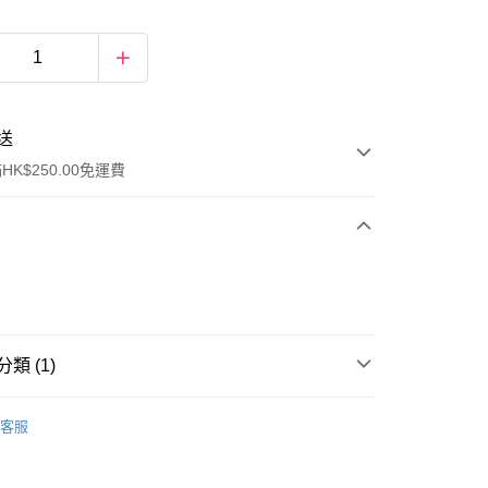
送
K$250.00免運費
類 (1)
ay
唇部產品
唇膏
客服