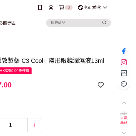
0
中文 (香港)
行必備專區
o樂敦製藥 C3 Cool+ 隱形眼鏡潤濕液13ml
K$250.00免運費
.00
前往
人氣
商品