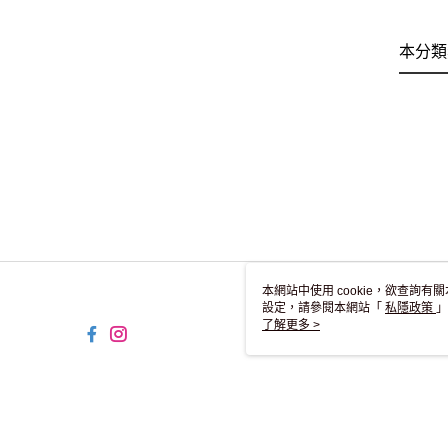
本分類
本網站中使用 cookie，欲查詢有關
設定，請參閱本網站「
私隱政策
」
用 cookie。
了解更多 >