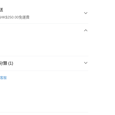
送
K$250.00免運費
類 (1)
ay
保健品
眼部護理
眼藥水
客服
流，訂單確認發貨後2-4個工作天送達
運費表
50.00 或以上免運費
自取，訂單確認後2-4個工作天到店，7天內取。逾期後