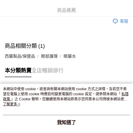
WeChat Pay
商品推薦
送貨方式
客服
JD京東物流，訂單確認發貨後2-4個工作天送達
運費表
滿 HK$250.00 或以上免運費
付款後門市自取，訂單確認後2-4個工作天到店，7天內取。逾期後
商品相關分類 (1)
訂單作廢，並不會安排重寄
西藥製品/保健品
眼部護理
眼藥水
免運費
本分類熱賣
全店暢銷排行
本網站中使用 cookie，欲查詢有關本網站使用 cookie 方式之詳情，及若您不希
熱門標籤
望在電腦上使用 cookie 時應如何變更電腦的 cookie 設定，請參閱本網站「
私隱
政策
」之 Cookie 聲明。您繼續使用本網站即表示您同意本公司得按本網站使用
條款之 Cookie 聲明使用 cookie。
了解更多 >
熱銷排行
最新商品
人氣推薦
我知道了