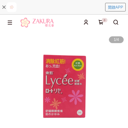
開啟APP
0
1
/
4