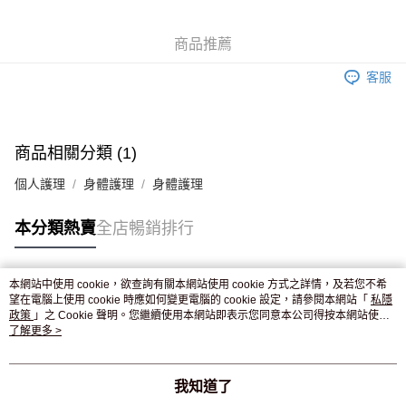
WeChat Pay
商品推薦
送貨方式
客服
JD京東物流，訂單確認發貨後2-4個工作天送達
運費表
滿 HK$250.00 或以上免運費
付款後門市自取，訂單確認後2-4個工作天到店，7天內取。逾期後
商品相關分類 (1)
訂單作廢，並不會安排重寄
個人護理
身體護理
身體護理
免運費
本分類熱賣
全店暢銷排行
本網站中使用 cookie，欲查詢有關本網站使用 cookie 方式之詳情，及若您不希
熱門標籤
望在電腦上使用 cookie 時應如何變更電腦的 cookie 設定，請參閱本網站「
私隱
政策
」之 Cookie 聲明。您繼續使用本網站即表示您同意本公司得按本網站使用
條款之 Cookie 聲明使用 cookie。
了解更多 >
熱銷排行
最新商品
人氣推薦
我知道了