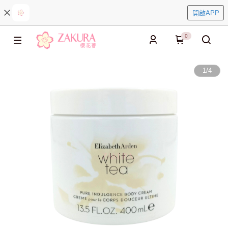
開啟APP
0
1
/
4