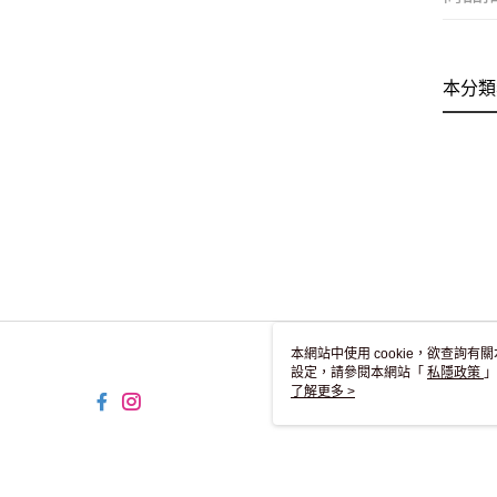
本分類
本網站中使用 cookie，欲查詢有關
設定，請參閱本網站「
私隱政策
」
用 cookie。
了解更多 >