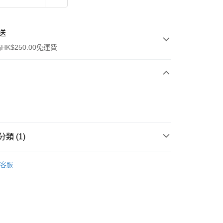
送
K$250.00免運費
類 (1)
ay
身體護理
身體護理
客服
流，訂單確認發貨後2-4個工作天送達
運費表
50.00 或以上免運費