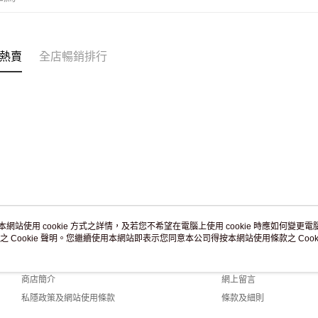
付款後門市
訂單作廢
免運費
熱賣
全店暢銷排行
本網站使用 cookie 方式之詳情，及若您不希望在電腦上使用 cookie 時應如何變更電腦的
之 Cookie 聲明。您繼續使用本網站即表示您同意本公司得按本網站使用條款之 Cooki
關於我們
客戶服務
品牌故事
購物說明
商店簡介
網上留言
私隱政策及網站使用條款
條款及細則
聯絡我們