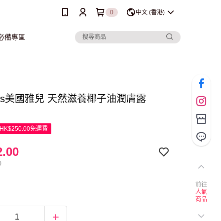
0
中文 (香港)
行必備專區
er’s美國雅兒 天然滋養椰子油潤膚露
K$250.00免運費
.00
0
前往
人氣
商品