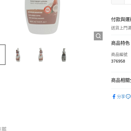
付款與運
送貨上門滿H
付款方式
商品特色
信用卡
商品編號
376958
Apple Pay
AlipayHK
商品相關分
WeChat P
個人護理
分享
送貨方式
JD京東物
滿 HK$2
推薦