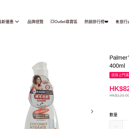
最新優惠
品牌總覽
💥Outlet尋寶區
熱銷排行榜👑
🛅旅
Palm
400ml
送貨上門滿H
HK$82
HK$120.0
數量