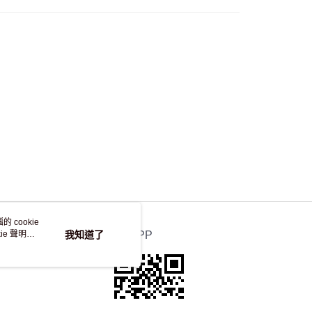
自取，訂單確認後2-4個工作天到店，7天內取。逾期後
，並不會安排重寄
 cookie
e 聲明使
我知道了
官方APP