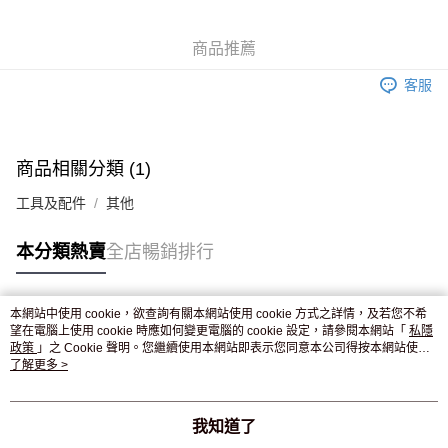
WeChat Pay
商品推薦
送貨方式
客服
JD京東物流，訂單確認發貨後2-4個工作天送達
運費表
滿 HK$250.00 或以上免運費
付款後門市自取，訂單確認後2-4個工作天到店，7天內取。逾期後
商品相關分類 (1)
訂單作廢，並不會安排重寄
工具及配件
其他
免運費
本分類熱賣
全店暢銷排行
本網站中使用 cookie，欲查詢有關本網站使用 cookie 方式之詳情，及若您不希
熱門標籤
望在電腦上使用 cookie 時應如何變更電腦的 cookie 設定，請參閱本網站「
私隱
政策
」之 Cookie 聲明。您繼續使用本網站即表示您同意本公司得按本網站使用
條款之 Cookie 聲明使用 cookie。
了解更多 >
熱銷排行
最新商品
人氣推薦
我知道了