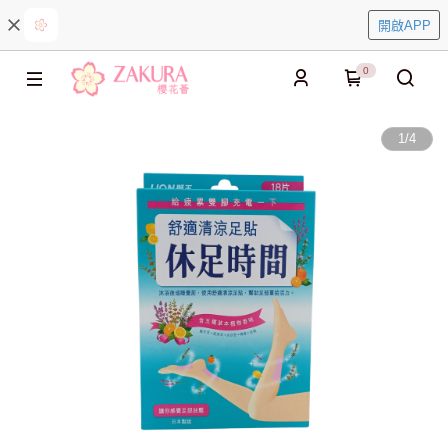
開啟APP
0
1
/
4