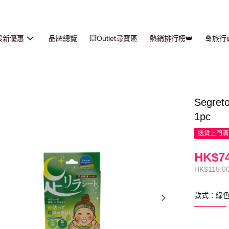
最新優惠
品牌總覽
💥Outlet尋寶區
熱銷排行榜👑
🛅旅
Segr
1pc
送貨上門滿H
HK$74
HK$115.0
款式：綠