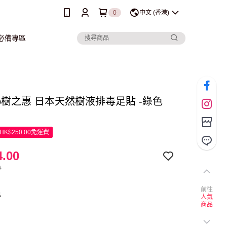
0
中文 (香港)
行必備專區
eto樹之惠 日本天然樹液排毒足貼 -綠色
K$250.00免運費
.00
0
前往
色
人氣
商品