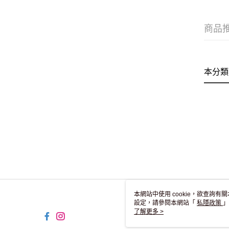
商品
本分類
本網站中使用 cookie，欲查詢有關
設定，請參閱本網站「
私隱政策
」
用 cookie。
了解更多 >