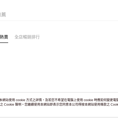
JD京東物
滿 HK$2
推薦
付款後門市
訂單作廢
免運費
熱賣
全店暢銷排行
本網站使用 cookie 方式之詳情，及若您不希望在電腦上使用 cookie 時應如何變更電腦的
之 Cookie 聲明。您繼續使用本網站即表示您同意本公司得按本網站使用條款之 Cooki
關於我們
客戶服務
品牌故事
購物說明