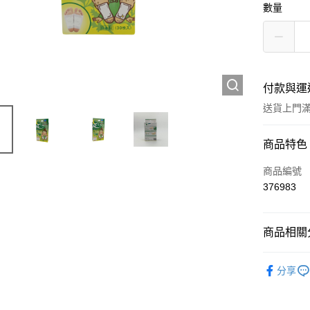
數量
付款與運
送貨上門滿H
付款方式
商品特色
信用卡
商品編號
376983
Apple Pay
AlipayHK
商品相關分
WeChat P
工具及配
分享
送貨方式