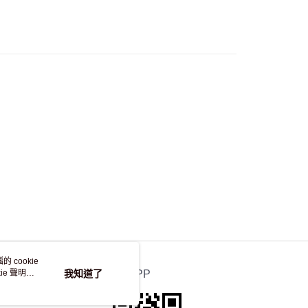
流，訂單確認發貨後2-4個工作天送達
運費表
50.00 或以上免運費
自取，訂單確認後2-4個工作天到店，7天內取。逾期後
，並不會安排重寄
 cookie
e 聲明使
我知道了
官方APP