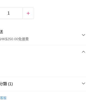
送
K$250.00免運費
類 (1)
ay
件
美容工具
其他
客服