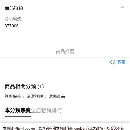
付款方式
商品特色
信用卡
商品編號
Apple Pay
377006
AlipayHK
WeChat Pay
商品推薦
送貨方式
客服
JD京東物流，訂單確認發貨後2-4個工作天送達
運費表
滿 HK$250.00 或以上免運費
付款後門市自取，訂單確認後2-4個工作天到店，7天內取。逾期後
商品相關分類 (1)
訂單作廢，並不會安排重寄
護膚保養
清潔護理
潔面產品
免運費
本分類熱賣
全店暢銷排行
本網站中使用 cookie，欲查詢有關本網站使用 cookie 方式之詳情，及若您不希