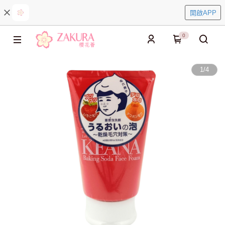
開啟APP
0
1
/
4