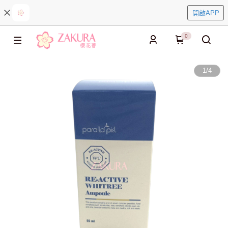
開啟APP
0
1
/
4