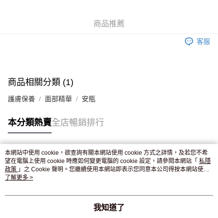
WeChat Pay
商品推薦
送貨方式
客服
JD京東物流，訂單確認發貨後2-4個工作天送達
運費表
滿 HK$250.00 或以上免運費
付款後門市自取，訂單確認後2-4個工作天到店，7天內取。逾期後
商品相關分類 (1)
訂單作廢，並不會安排重寄
護膚保養
面部精華
安瓶
免運費
本分類熱賣
全店暢銷排行
本網站中使用 cookie，欲查詢有關本網站使用 cookie 方式之詳情，及若您不希
熱門標籤
望在電腦上使用 cookie 時應如何變更電腦的 cookie 設定，請參閱本網站「
私隱
政策
」之 Cookie 聲明。您繼續使用本網站即表示您同意本公司得按本網站使用
條款之 Cookie 聲明使用 cookie。
了解更多 >
熱銷排行
最新商品
人氣推薦
我知道了