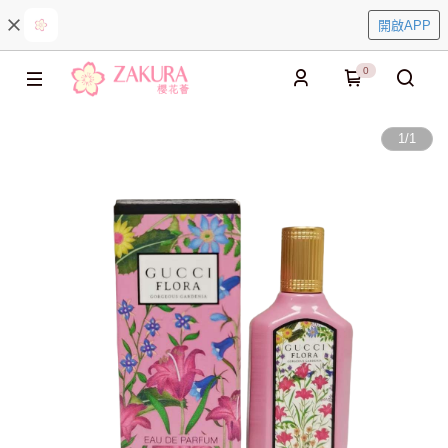
開啟APP
0
1
/
1