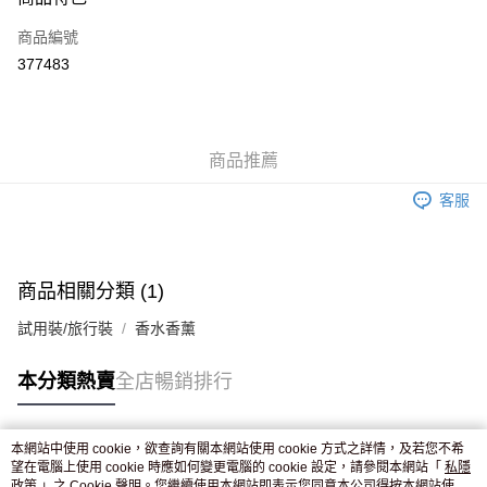
信用卡
商品編號
Apple Pay
377483
AlipayHK
WeChat Pay
商品推薦
送貨方式
客服
JD京東物流，訂單確認發貨後2-4個工作天送達
運費表
滿 HK$250.00 或以上免運費
付款後門市自取，訂單確認後2-4個工作天到店，7天內取。逾期後
商品相關分類 (1)
訂單作廢，並不會安排重寄
試用裝/旅行裝
香水香薰
免運費
本分類熱賣
全店暢銷排行
本網站中使用 cookie，欲查詢有關本網站使用 cookie 方式之詳情，及若您不希
熱門標籤
望在電腦上使用 cookie 時應如何變更電腦的 cookie 設定，請參閱本網站「
私隱
政策
」之 Cookie 聲明。您繼續使用本網站即表示您同意本公司得按本網站使用