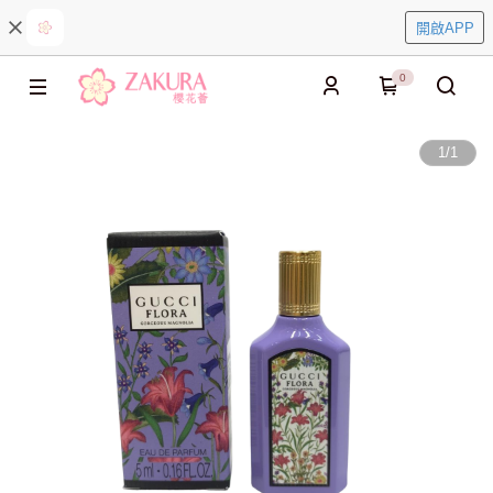
開啟APP
0
1
/
1