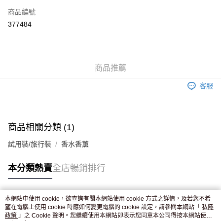
商品編號
Apple Pay
377484
AlipayHK
WeChat Pay
商品推薦
送貨方式
客服
JD京東物流，訂單確認發貨後2-4個工作天送達
運費表
滿 HK$250.00 或以上免運費
付款後門市自取，訂單確認後2-4個工作天到店，7天內取。逾期後
商品相關分類 (1)
訂單作廢，並不會安排重寄
試用裝/旅行裝
香水香薰
免運費
本分類熱賣
全店暢銷排行
本網站中使用 cookie，欲查詢有關本網站使用 cookie 方式之詳情，及若您不希
熱門標籤
望在電腦上使用 cookie 時應如何變更電腦的 cookie 設定，請參閱本網站「
私隱
政策
」之 Cookie 聲明。您繼續使用本網站即表示您同意本公司得按本網站使用