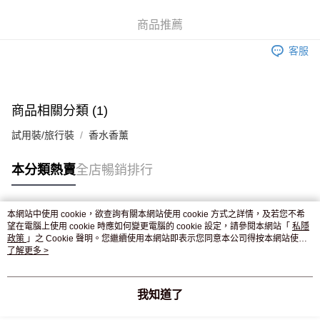
WeChat Pay
商品推薦
送貨方式
客服
JD京東物流，訂單確認發貨後2-4個工作天送達
運費表
滿 HK$250.00 或以上免運費
付款後門市自取，訂單確認後2-4個工作天到店，7天內取。逾期後
商品相關分類 (1)
訂單作廢，並不會安排重寄
試用裝/旅行裝
香水香薰
免運費
本分類熱賣
全店暢銷排行
本網站中使用 cookie，欲查詢有關本網站使用 cookie 方式之詳情，及若您不希
熱門標籤
望在電腦上使用 cookie 時應如何變更電腦的 cookie 設定，請參閱本網站「
私隱
政策
」之 Cookie 聲明。您繼續使用本網站即表示您同意本公司得按本網站使用
條款之 Cookie 聲明使用 cookie。
了解更多 >
熱銷排行
最新商品
人氣推薦
我知道了