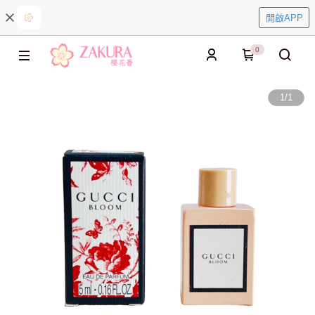
開啟APP
0
1
/
1