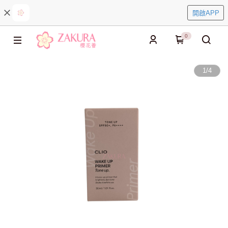
開啟APP
0
1
/
4