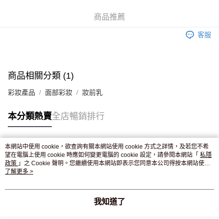
WeChat Pay
商品推薦
送貨方式
客服
JD京東物流，訂單確認發貨後2-4個工作天送達
運費表
滿 HK$250.00 或以上免運費
付款後門市自取，訂單確認後2-4個工作天到店，7天內取。逾期後
商品相關分類 (1)
訂單作廢，並不會安排重寄
彩妝產品
面部彩妝
妝前乳
免運費
本分類熱賣
全店暢銷排行
本網站中使用 cookie，欲查詢有關本網站使用 cookie 方式之詳情，及若您不希
熱門標籤
望在電腦上使用 cookie 時應如何變更電腦的 cookie 設定，請參閱本網站「
私隱
政策
」之 Cookie 聲明。您繼續使用本網站即表示您同意本公司得按本網站使用
條款之 Cookie 聲明使用 cookie。
了解更多 >
熱銷排行
最新商品
人氣推薦
我知道了