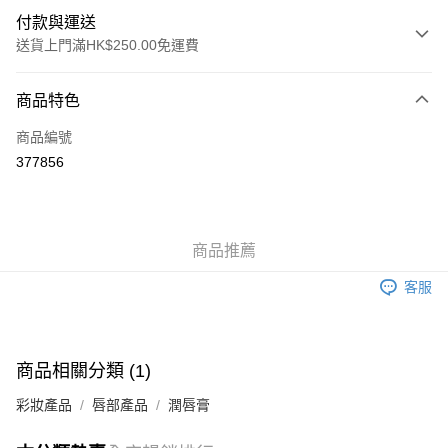
付款與運送
送貨上門滿HK$250.00免運費
付款方式
商品特色
信用卡
商品編號
Apple Pay
377856
AlipayHK
WeChat Pay
商品推薦
送貨方式
客服
JD京東物流，訂單確認發貨後2-4個工作天送達
運費表
滿 HK$250.00 或以上免運費
付款後門市自取，訂單確認後2-4個工作天到店，7天內取。逾期後
商品相關分類 (1)
訂單作廢，並不會安排重寄
彩妝產品
唇部產品
潤唇膏
免運費