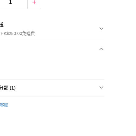
送
K$250.00免運費
類 (1)
ay
唇部護理
潤唇膏/護理
客服
流，訂單確認發貨後2-4個工作天送達
運費表
50.00 或以上免運費