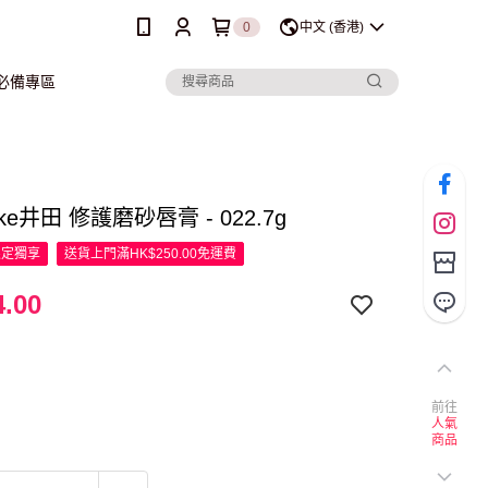
0
中文 (香港)
行必備專區
ke井田 修護磨砂唇膏 - 022.7g
限定
獨享
送貨上門滿HK$250.00免運費
.00
前往
人氣
商品