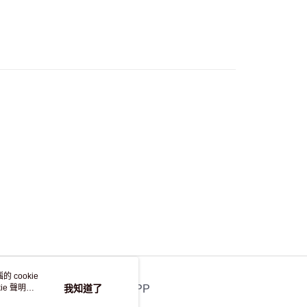
自取，訂單確認後2-4個工作天到店，7天內取。逾期後
，並不會安排重寄
 cookie
e 聲明使
我知道了
官方APP