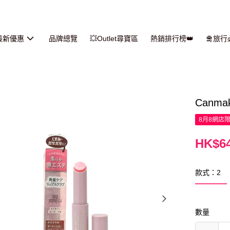
最新優惠
品牌總覽
💥Outlet尋寶區
熱銷排行榜👑
🛅旅
Canma
8月8網店
HK$64
款式：2
數量