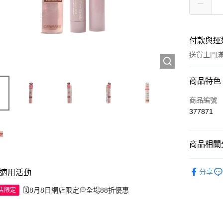
付款與運
送貨上門滿H
付款方式
商品特色
信用卡
商品編號
377871
Apple Pay
AlipayHK
商品相關分
WeChat P
護膚保養
分享
適用活動
送貨方式
🗓️8月8日網店限定💭全場88折優惠
網店限定
JD京東物
滿 HK$2