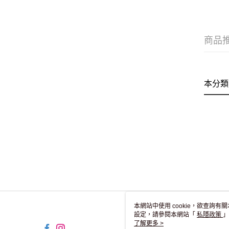
商品
本分類
本網站中使用 cookie，欲查詢有關
設定，請參閱本網站「
私隱政策
」
用 cookie。
了解更多 >