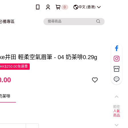
0
中文 (香港)
行必備專區
ake井田 輕柔空氣眉筆 - 04 奶茶啡0.29g
K$250.00免運費
.00
 奶茶啡
前往
人氣
商品