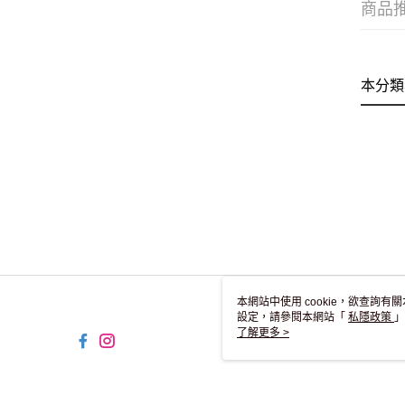
商品
本分類
本網站中使用 cookie，欲查詢有關
設定，請參閱本網站「
私隱政策
」
用 cookie。
了解更多 >