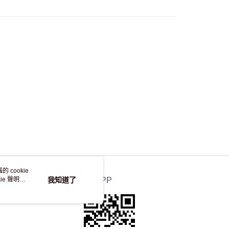
自取，訂單確認後2-4個工作天到店，7天內取。逾期後
，並不會安排重寄
 cookie
e 聲明使
我知道了
官方APP