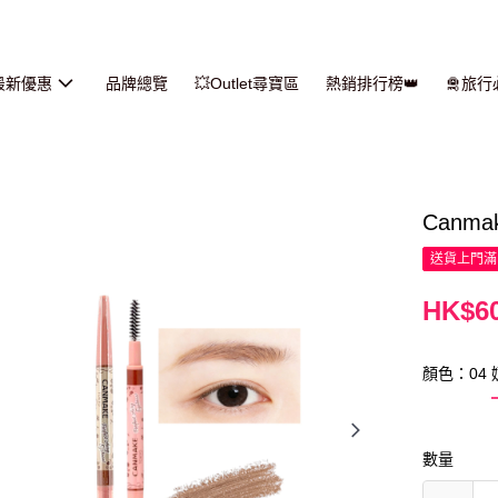
最新優惠
品牌總覽
💥Outlet尋寶區
熱銷排行榜👑
🛅旅
Canm
送貨上門滿H
HK$60
顏色：04
數量