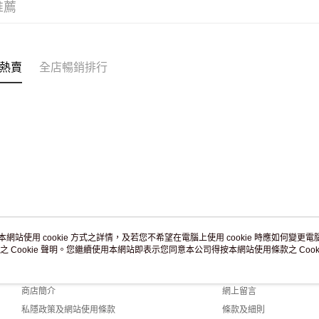
推薦
付款後門市
訂單作廢
免運費
熱賣
全店暢銷排行
本網站使用 cookie 方式之詳情，及若您不希望在電腦上使用 cookie 時應如何變更電腦的
之 Cookie 聲明。您繼續使用本網站即表示您同意本公司得按本網站使用條款之 Cooki
關於我們
客戶服務
品牌故事
購物說明
商店簡介
網上留言
私隱政策及網站使用條款
條款及細則