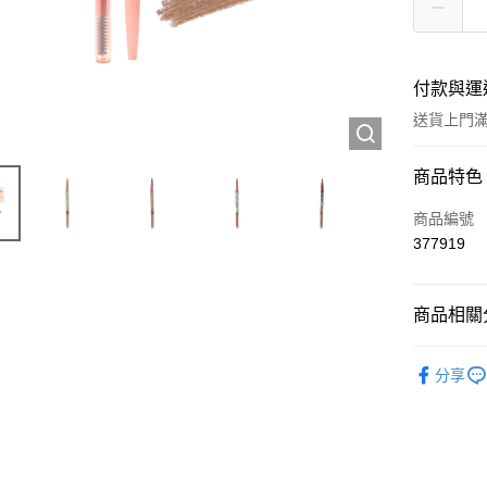
付款與運
送貨上門滿H
付款方式
商品特色
信用卡
商品編號
377919
Apple Pay
AlipayHK
商品相關分
WeChat P
彩妝產品
分享
送貨方式
JD京東物
滿 HK$2