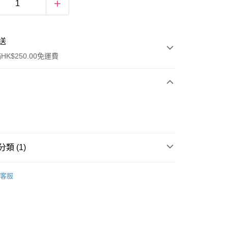
送
K$250.00免運費
類 (1)
ay
眼部彩妝
眉毛
客服
流，訂單確認發貨後2-4個工作天送達
運費表
50.00 或以上免運費