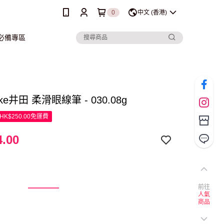
0
中文 (香港)
行必備專區
ke井田 柔滑眼線筆 - 030.08g
K$250.00免運費
.00
前往
人氣
商品