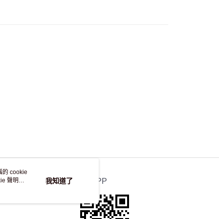
50.00 或以上免運費
自取，訂單確認後2-4個工作天到店，7天內取。逾期後
，並不會安排重寄
 cookie
e 聲明使
我知道了
官方APP