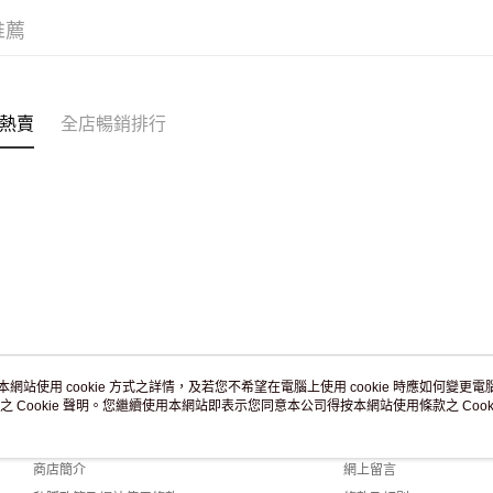
滿 HK$2
推薦
付款後門市
訂單作廢
免運費
熱賣
全店暢銷排行
本網站使用 cookie 方式之詳情，及若您不希望在電腦上使用 cookie 時應如何變更電腦的
之 Cookie 聲明。您繼續使用本網站即表示您同意本公司得按本網站使用條款之 Cooki
關於我們
客戶服務
品牌故事
購物說明
商店簡介
網上留言