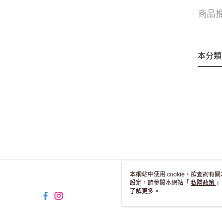
商品
本分類
本網站中使用 cookie，欲查詢有關
設定，請參閱本網站「
私隱政策
」
用 cookie。
了解更多 >