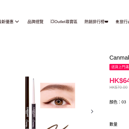
最新優惠
品牌總覽
💥Outlet尋寶區
熱銷排行榜👑
🛅旅
Canma
送貨上門滿H
HK$64
HK$70.00
顏色：03
數量