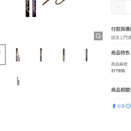
付款與運
送貨上門滿H
付款方式
商品特色
信用卡
商品編號
377935
Apple Pay
AlipayHK
商品相關分
WeChat P
彩妝產品
分享
送貨方式
JD京東物