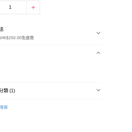
送
K$250.00免運費
類 (1)
ay
眼部彩妝
眼線
客服
流，訂單確認發貨後2-4個工作天送達
運費表