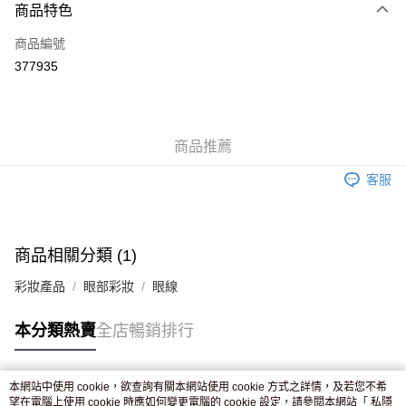
商品特色
信用卡
商品編號
Apple Pay
377935
AlipayHK
WeChat Pay
商品推薦
送貨方式
客服
JD京東物流，訂單確認發貨後2-4個工作天送達
運費表
滿 HK$250.00 或以上免運費
付款後門市自取，訂單確認後2-4個工作天到店，7天內取。逾期後
商品相關分類 (1)
訂單作廢，並不會安排重寄
彩妝產品
眼部彩妝
眼線
免運費
本分類熱賣
全店暢銷排行
本網站中使用 cookie，欲查詢有關本網站使用 cookie 方式之詳情，及若您不希
熱門標籤
望在電腦上使用 cookie 時應如何變更電腦的 cookie 設定，請參閱本網站「
私隱