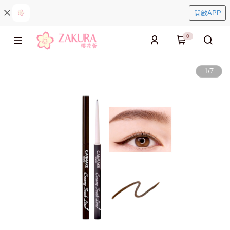
開啟APP
0
1
/
7