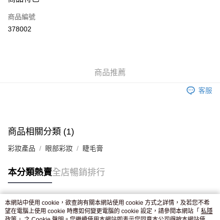
信用卡
商品編號
Apple Pay
378002
AlipayHK
WeChat Pay
商品推薦
送貨方式
客服
JD京東物流，訂單確認發貨後2-4個工作天送達
運費表
滿 HK$250.00 或以上免運費
付款後門市自取，訂單確認後2-4個工作天到店，7天內取。逾期後
商品相關分類 (1)
訂單作廢，並不會安排重寄
彩妝產品
眼部彩妝
睫毛膏
免運費
本分類熱賣
全店暢銷排行
本網站中使用 cookie，欲查詢有關本網站使用 cookie 方式之詳情，及若您不希
熱門標籤
望在電腦上使用 cookie 時應如何變更電腦的 cookie 設定，請參閱本網站「
私隱
政策
」之 Cookie 聲明。您繼續使用本網站即表示您同意本公司得按本網站使用