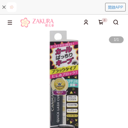
開啟APP
0
1
/
1