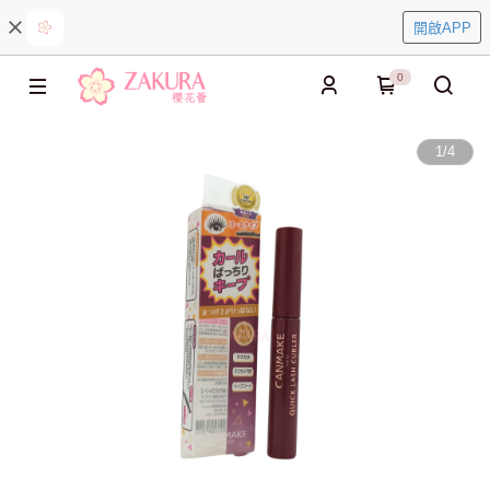
開啟APP
0
1
/
4