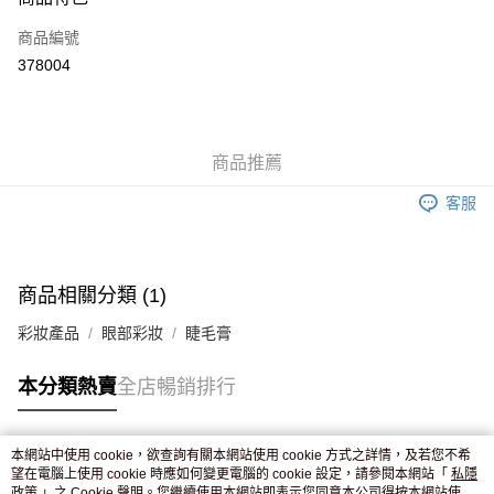
信用卡
商品編號
Apple Pay
378004
AlipayHK
WeChat Pay
商品推薦
送貨方式
客服
JD京東物流，訂單確認發貨後2-4個工作天送達
運費表
滿 HK$250.00 或以上免運費
付款後門市自取，訂單確認後2-4個工作天到店，7天內取。逾期後
商品相關分類 (1)
訂單作廢，並不會安排重寄
彩妝產品
眼部彩妝
睫毛膏
免運費
本分類熱賣
全店暢銷排行
本網站中使用 cookie，欲查詢有關本網站使用 cookie 方式之詳情，及若您不希
熱門標籤
望在電腦上使用 cookie 時應如何變更電腦的 cookie 設定，請參閱本網站「
私隱
政策
」之 Cookie 聲明。您繼續使用本網站即表示您同意本公司得按本網站使用