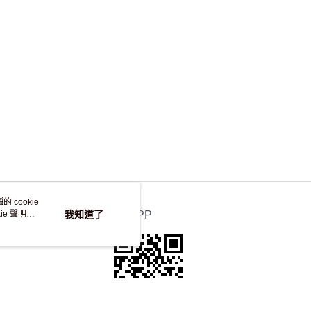
，並不會安排重寄
 cookie
e 聲明使
我知道了
官方APP