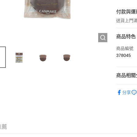
付款與運
送貨上門滿H
付款方式
商品特色
信用卡
商品編號
378045
Apple Pay
AlipayHK
商品相關分
WeChat P
工具及配
分享
送貨方式
JD京東物
滿 HK$2
推薦
付款後門市