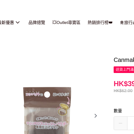
最新優惠
品牌總覽
💥Outlet尋寶區
熱銷排行榜👑
🛅旅
Canm
送貨上門滿H
HK$39
HK$62.00
數量