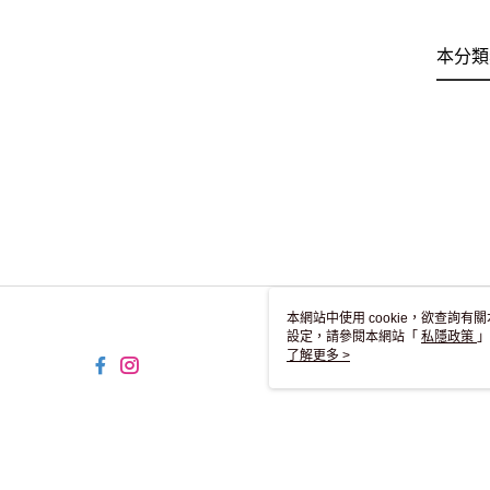
本分類
本網站中使用 cookie，欲查詢有關
設定，請參閱本網站「
私隱政策
」
用 cookie。
了解更多 >