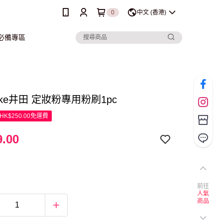
0
中文 (香港)
行必備專區
ake井田 定妝粉專用粉刷1pc
K$250.00免運費
.00
前往
人氣
商品