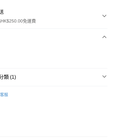
送
K$250.00免運費
類 (1)
ay
件
美容工具
化妝掃
客服
流，訂單確認發貨後2-4個工作天送達
運費表
50.00 或以上免運費
自取，訂單確認後2-4個工作天到店，7天內取。逾期後