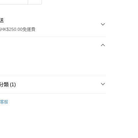
送
K$250.00免運費
類 (1)
ay
眼部彩妝
眉毛
客服
流，訂單確認發貨後2-4個工作天送達
運費表
50.00 或以上免運費