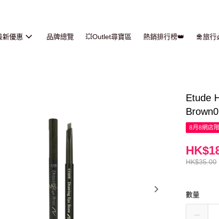
最新優惠
品牌總覽
💥Outlet尋寶區
熱銷排行榜👑
🛅旅
Etud
Brown0
8月8網店
HK$18
HK$35.00
數量