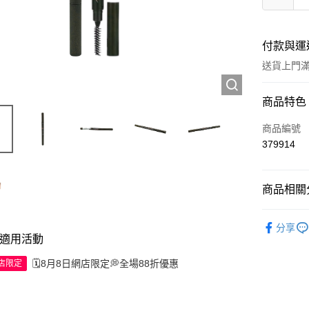
付款與運
送貨上門滿H
付款方式
商品特色
信用卡
商品編號
379914
Apple Pay
AlipayHK
商品相關分
WeChat P
彩妝產品
分享
適用活動
送貨方式
🗓️8月8日網店限定💭全場88折優惠
網店限定
JD京東物
滿 HK$2