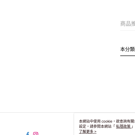
商品
本分類
本網站中使用 cookie，欲查詢有關
設定，請參閱本網站「
私隱政策
」
用 cookie。
了解更多 >