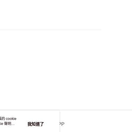
自取，訂單確認後2-4個工作天到店，7天內取。逾期後
，並不會安排重寄
 cookie
e 聲明使
我知道了
官方APP