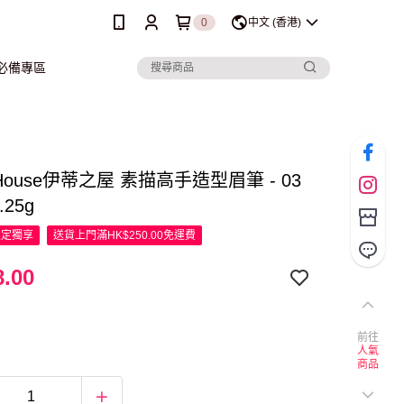
0
中文 (香港)
行必備專區
e House伊蒂之屋 素描高手造型眉筆 - 03
.25g
限定
獨享
送貨上門滿HK$250.00免運費
.00
前往
人氣
商品