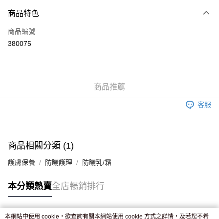
付款方式
商品特色
信用卡
商品編號
Apple Pay
380075
AlipayHK
WeChat Pay
商品推薦
送貨方式
客服
JD京東物流，訂單確認發貨後2-4個工作天送達
運費表
滿 HK$250.00 或以上免運費
付款後門市自取，訂單確認後2-4個工作天到店，7天內取。逾期後
商品相關分類 (1)
訂單作廢，並不會安排重寄
護膚保養
防曬護理
防曬乳/霜
免運費
本分類熱賣
全店暢銷排行
本網站中使用 cookie，欲查詢有關本網站使用 cookie 方式之詳情，及若您不希