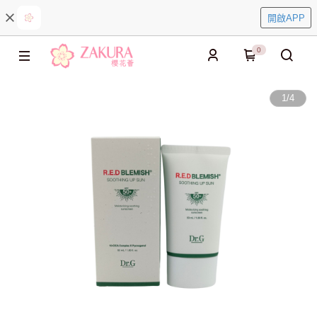
開啟APP
0
1
/
4