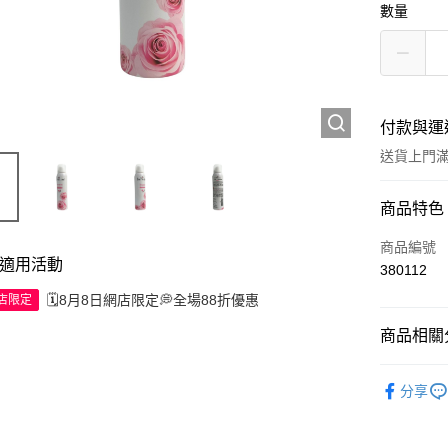
數量
付款與運
送貨上門滿H
付款方式
商品特色
信用卡
商品編號
適用活動
380112
Apple Pay
🗓️8月8日網店限定💭全場88折優惠
網店限定
AlipayHK
商品相關分
WeChat P
個人護理
分享
送貨方式