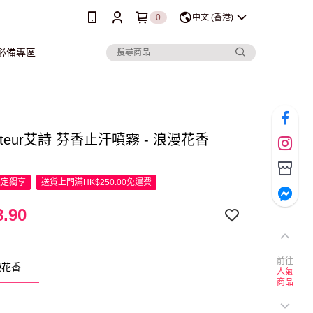
0
中文 (香港)
行必備專區
anteur艾詩 芬香止汗噴霧 - 浪漫花香
限定
獨享
送貨上門滿HK$250.00免運費
.90
前往
漫花香
人氣
商品