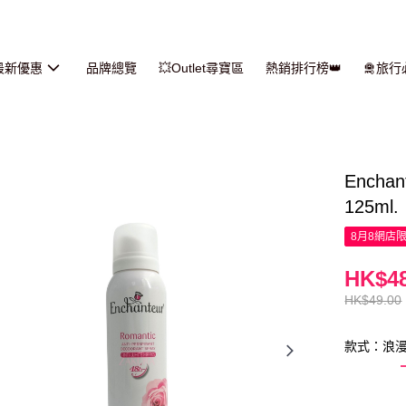
最新優惠
品牌總覽
💥Outlet尋寶區
熱銷排行榜👑
🛅旅
Ench
125ml.
8月8網店
HK$48
HK$49.00
款式：浪