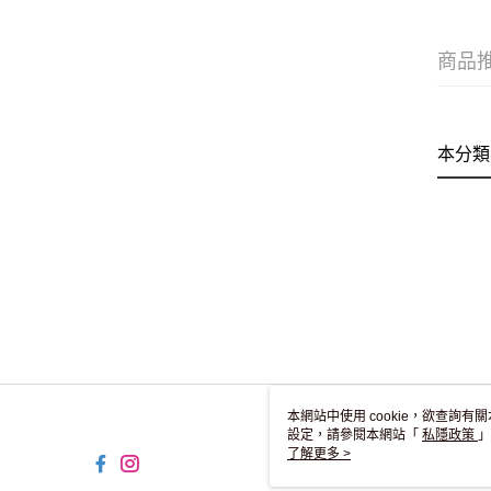
商品
本分類
本網站中使用 cookie，欲查詢有關
設定，請參閱本網站「
私隱政策
」
用 cookie。
了解更多 >