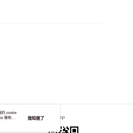
流，訂單確認發貨後2-4個工作天送達
運費表
50.00 或以上免運費
自取，訂單確認後2-4個工作天到店，7天內取。逾期後
，並不會安排重寄
 cookie
e 聲明使
我知道了
官方APP