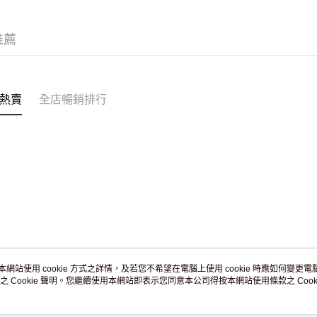
JD京東物
滿 HK$2
推薦
付款後門市
訂單作廢
免運費
熱賣
全店暢銷排行
本網站使用 cookie 方式之詳情，及若您不希望在電腦上使用 cookie 時應如何變更電腦的
之 Cookie 聲明。您繼續使用本網站即表示您同意本公司得按本網站使用條款之 Cooki
關於我們
客戶服務
品牌故事
購物說明