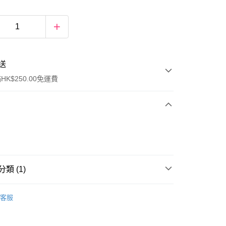
送
K$250.00免運費
類 (1)
ay
身體護理
止汗香體
客服