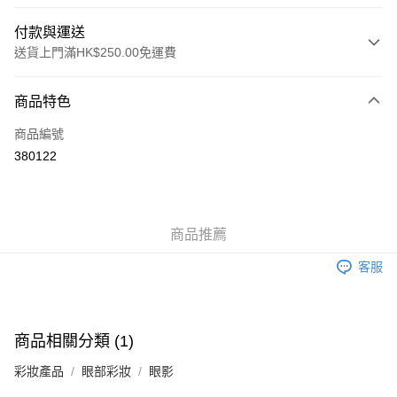
付款與運送
送貨上門滿HK$250.00免運費
付款方式
商品特色
信用卡
商品編號
Apple Pay
380122
AlipayHK
WeChat Pay
商品推薦
送貨方式
客服
JD京東物流，訂單確認發貨後2-4個工作天送達
運費表
滿 HK$250.00 或以上免運費
付款後門市自取，訂單確認後2-4個工作天到店，7天內取。逾期後
商品相關分類 (1)
訂單作廢，並不會安排重寄
彩妝產品
眼部彩妝
眼影
免運費