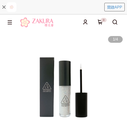
開啟APP
0
1
/
4