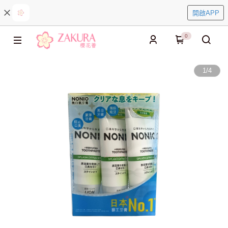
開啟APP
0
1
/
4