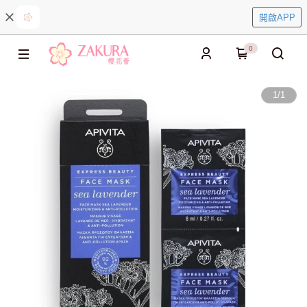
開啟APP
0
1
/
1