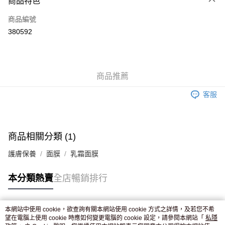
商品特色
信用卡
商品編號
Apple Pay
380592
AlipayHK
WeChat Pay
商品推薦
送貨方式
客服
JD京東物流，訂單確認發貨後2-4個工作天送達
運費表
滿 HK$250.00 或以上免運費
付款後門市自取，訂單確認後2-4個工作天到店，7天內取。逾期後
商品相關分類 (1)
訂單作廢，並不會安排重寄
護膚保養
面膜
乳霜面膜
免運費
本分類熱賣
全店暢銷排行
本網站中使用 cookie，欲查詢有關本網站使用 cookie 方式之詳情，及若您不希
熱門標籤
望在電腦上使用 cookie 時應如何變更電腦的 cookie 設定，請參閱本網站「
私隱