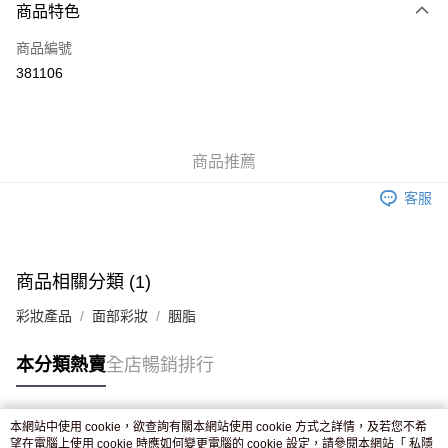
商品特色
信用卡
商品編號
Apple Pay
381106
AlipayHK
WeChat Pay
商品推薦
送貨方式
客服
JD京東物流，訂單確認發貨後2-4個工作天送達
運費表
滿 HK$250.00 或以上免運費
付款後門市自取，訂單確認後2-4個工作天到店，7天內取。逾期後
商品相關分類 (1)
訂單作廢，並不會安排重寄
彩妝產品
面部彩妝
胭脂
免運費
本分類熱賣
全店暢銷排行
本網站中使用 cookie，欲查詢有關本網站使用 cookie 方式之詳情，及若您不希
熱門標籤
望在電腦上使用 cookie 時應如何變更電腦的 cookie 設定，請參閱本網站「
私隱