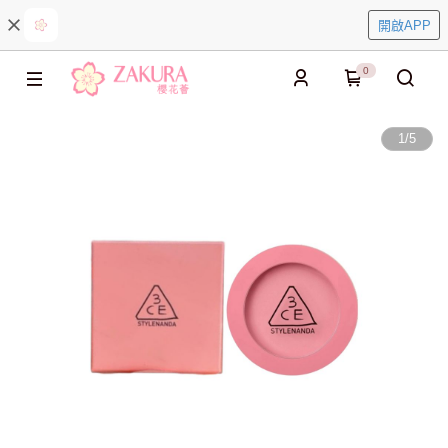
開啟APP
0
1
/
5