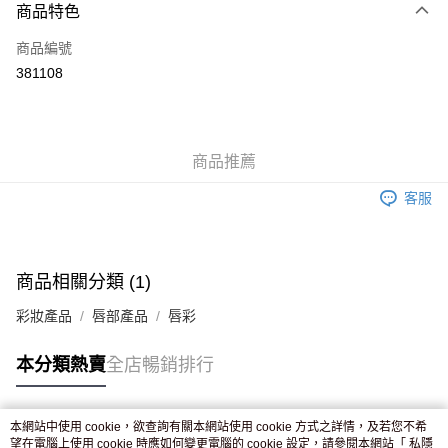
商品特色
信用卡
商品編號
Apple Pay
381108
AlipayHK
WeChat Pay
商品推薦
送貨方式
客服
JD京東物流，訂單確認發貨後2-4個工作天送達
運費表
滿 HK$250.00 或以上免運費
付款後門市自取，訂單確認後2-4個工作天到店，7天內取。逾期後
商品相關分類 (1)
訂單作廢，並不會安排重寄
彩妝產品
唇部產品
唇彩
免運費
本分類熱賣
全店暢銷排行
本網站中使用 cookie，欲查詢有關本網站使用 cookie 方式之詳情，及若您不希
熱門標籤
望在電腦上使用 cookie 時應如何變更電腦的 cookie 設定，請參閱本網站「
私隱