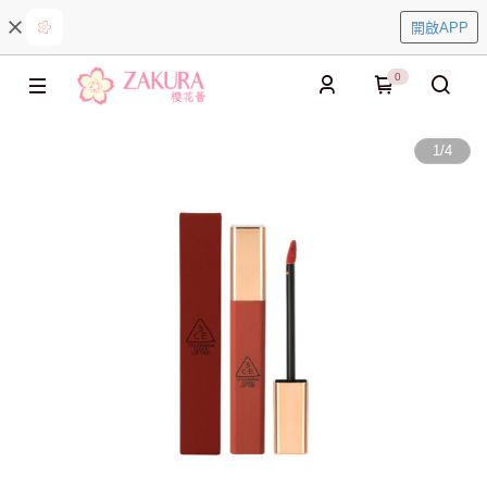
開啟APP
0
1
/
4