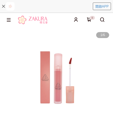
開啟APP
0
1
/
6