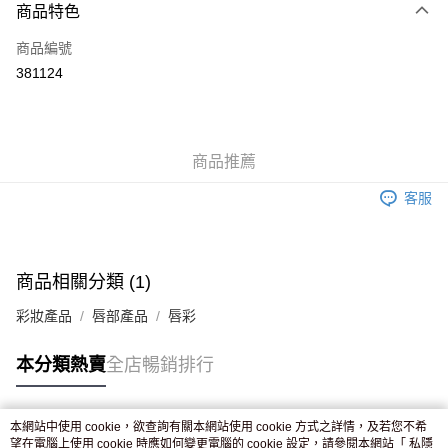
商品特色
信用卡
商品編號
Apple Pay
381124
AlipayHK
WeChat Pay
商品推薦
送貨方式
客服
JD京東物流，訂單確認發貨後2-4個工作天送達
運費表
滿 HK$250.00 或以上免運費
付款後門市自取，訂單確認後2-4個工作天到店，7天內取。逾期後
商品相關分類 (1)
訂單作廢，並不會安排重寄
彩妝產品
唇部產品
唇彩
免運費
本分類熱賣
全店暢銷排行
本網站中使用 cookie，欲查詢有關本網站使用 cookie 方式之詳情，及若您不希
熱門標籤
望在電腦上使用 cookie 時應如何變更電腦的 cookie 設定，請參閱本網站「
私隱