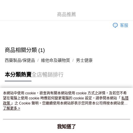
WeChat Pay
商品推薦
送貨方式
客服
JD京東物流，訂單確認發貨後2-4個工作天送達
運費表
滿 HK$250.00 或以上免運費
付款後門市自取，訂單確認後2-4個工作天到店，7天內取。逾期後
商品相關分類 (1)
訂單作廢，並不會安排重寄
西藥製品/保健品
維他命及礦物質
男士健康
免運費
本分類熱賣
全店暢銷排行
本網站中使用 cookie，欲查詢有關本網站使用 cookie 方式之詳情，及若您不希
熱門標籤
望在電腦上使用 cookie 時應如何變更電腦的 cookie 設定，請參閱本網站「
私隱
政策
」之 Cookie 聲明。您繼續使用本網站即表示您同意本公司得按本網站使用
條款之 Cookie 聲明使用 cookie。
了解更多 >
熱銷排行
最新商品
人氣推薦
我知道了