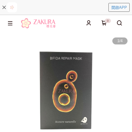
開啟APP
0
1
/
4