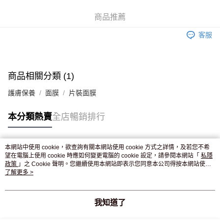
WeChat Pay
商品推薦
送貨方式
客服
JD京東物流，訂單確認發貨後2-4個工作天送達
運費表
滿 HK$250.00 或以上免運費
付款後門市自取，訂單確認後2-4個工作天到店，7天內取。逾期後
商品相關分類 (1)
訂單作廢，並不會安排重寄
護膚保養
面膜
片裝面膜
免運費
本分類熱賣
全店暢銷排行
本網站中使用 cookie，欲查詢有關本網站使用 cookie 方式之詳情，及若您不希
熱門標籤
望在電腦上使用 cookie 時應如何變更電腦的 cookie 設定，請參閱本網站「
私隱
政策
」之 Cookie 聲明。您繼續使用本網站即表示您同意本公司得按本網站使用
條款之 Cookie 聲明使用 cookie。
了解更多 >
熱銷排行
最新商品
人氣推薦
我知道了