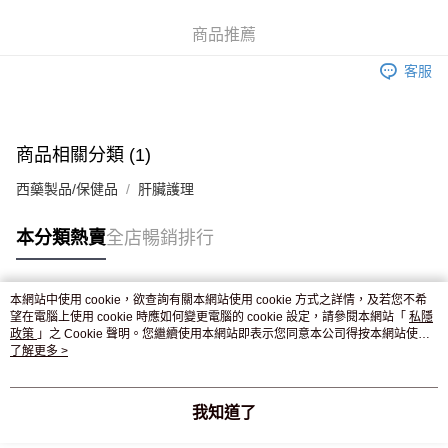
WeChat Pay
商品推薦
送貨方式
客服
JD京東物流，訂單確認發貨後2-4個工作天送達
運費表
滿 HK$250.00 或以上免運費
付款後門市自取，訂單確認後2-4個工作天到店，7天內取。逾期後
商品相關分類 (1)
訂單作廢，並不會安排重寄
西藥製品/保健品
肝臟護理
免運費
本分類熱賣
全店暢銷排行
本網站中使用 cookie，欲查詢有關本網站使用 cookie 方式之詳情，及若您不希
熱門標籤
望在電腦上使用 cookie 時應如何變更電腦的 cookie 設定，請參閱本網站「
私隱
政策
」之 Cookie 聲明。您繼續使用本網站即表示您同意本公司得按本網站使用
條款之 Cookie 聲明使用 cookie。
了解更多 >
熱銷排行
最新商品
人氣推薦
我知道了