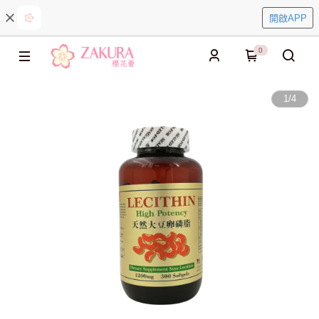
開啟APP
0
1
/
4