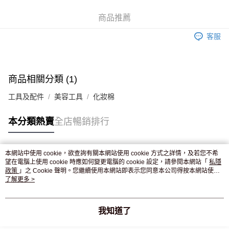
WeChat Pay
商品推薦
送貨方式
客服
JD京東物流，訂單確認發貨後2-4個工作天送達
運費表
滿 HK$250.00 或以上免運費
付款後門市自取，訂單確認後2-4個工作天到店，7天內取。逾期後
商品相關分類 (1)
訂單作廢，並不會安排重寄
工具及配件
美容工具
化妝棉
免運費
本分類熱賣
全店暢銷排行
本網站中使用 cookie，欲查詢有關本網站使用 cookie 方式之詳情，及若您不希
熱門標籤
望在電腦上使用 cookie 時應如何變更電腦的 cookie 設定，請參閱本網站「
私隱
政策
」之 Cookie 聲明。您繼續使用本網站即表示您同意本公司得按本網站使用
條款之 Cookie 聲明使用 cookie。
了解更多 >
熱銷排行
最新商品
人氣推薦
我知道了