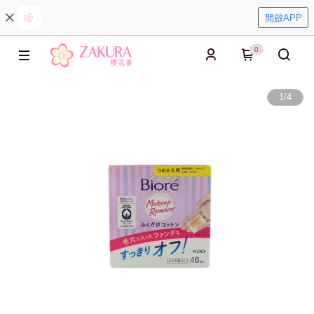
開啟APP
0
1
/
4