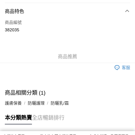
付款方式
商品特色
信用卡
商品編號
Apple Pay
382035
AlipayHK
WeChat Pay
商品推薦
送貨方式
客服
JD京東物流，訂單確認發貨後2-4個工作天送達
運費表
滿 HK$250.00 或以上免運費
付款後門市自取，訂單確認後2-4個工作天到店，7天內取。逾期後
商品相關分類 (1)
訂單作廢，並不會安排重寄
護膚保養
防曬護理
防曬乳/霜
免運費
本分類熱賣
全店暢銷排行