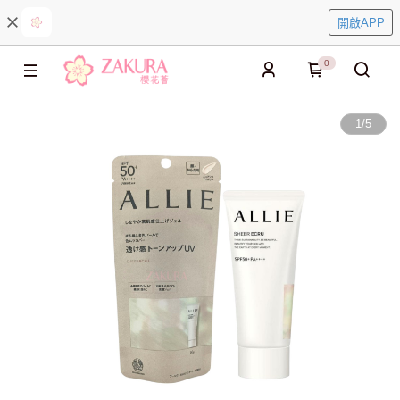
開啟APP
0
1
/
5