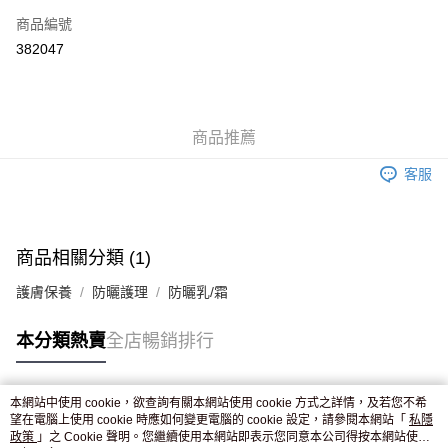
商品編號
Apple Pay
382047
AlipayHK
WeChat Pay
商品推薦
送貨方式
客服
JD京東物流，訂單確認發貨後2-4個工作天送達
運費表
滿 HK$250.00 或以上免運費
付款後門市自取，訂單確認後2-4個工作天到店，7天內取。逾期後
商品相關分類 (1)
訂單作廢，並不會安排重寄
護膚保養
防曬護理
防曬乳/霜
免運費
本分類熱賣
全店暢銷排行
本網站中使用 cookie，欲查詢有關本網站使用 cookie 方式之詳情，及若您不希
熱門標籤
望在電腦上使用 cookie 時應如何變更電腦的 cookie 設定，請參閱本網站「
私隱
政策
」之 Cookie 聲明。您繼續使用本網站即表示您同意本公司得按本網站使用