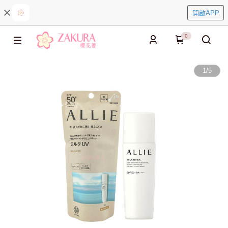
開啟APP
0
1
/
5