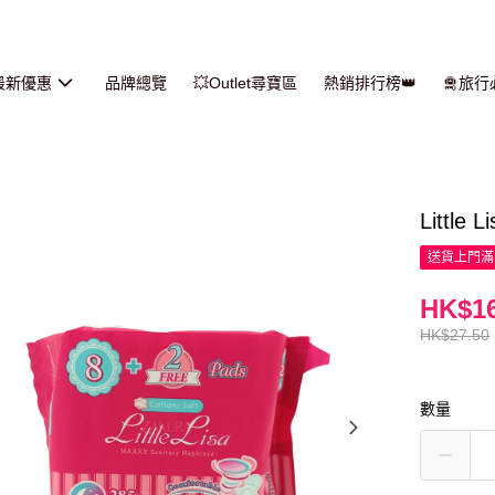
最新優惠
品牌總覽
💥Outlet尋寶區
熱銷排行榜👑
🛅旅
Little
送貨上門滿H
HK$16
HK$27.50
數量