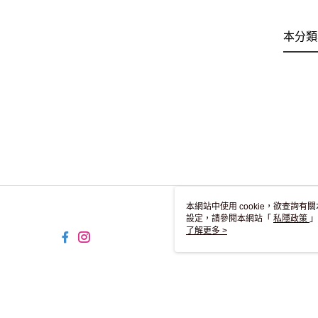
本分類
本網站中使用 cookie，欲查詢有關
設定，請參閱本網站「
私隱政策
」
用 cookie。
了解更多 >