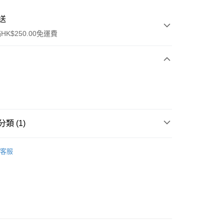
送
K$250.00免運費
類 (1)
ay
私密護理
衛生巾
客服
流，訂單確認發貨後2-4個工作天送達
運費表
50.00 或以上免運費
自取，訂單確認後2-4個工作天到店，7天內取。逾期後