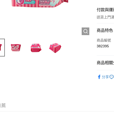
付款與運
送貨上門滿H
付款方式
商品特色
信用卡
商品編號
382395
Apple Pay
AlipayHK
商品相關分
WeChat P
個人護理
分享
送貨方式
JD京東物
滿 HK$2
推薦
付款後門市