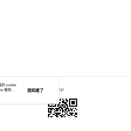
，並不會安排重寄
 cookie
e 聲明使
我知道了
官方APP