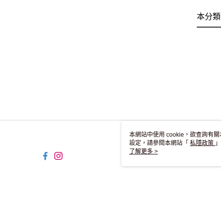
本分類
本網站中使用 cookie，欲查詢有關
設定，請參閱本網站「
私隱政策
」
用 cookie。
了解更多 >