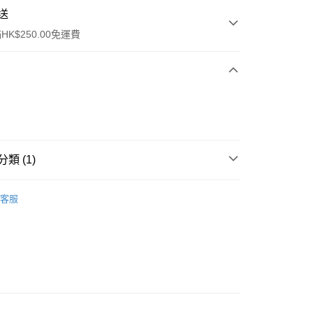
送
K$250.00免運費
類 (1)
ay
件
美容工具
其他
客服
流，訂單確認發貨後2-4個工作天送達
運費表
50.00 或以上免運費
自取，訂單確認後2-4個工作天到店，7天內取。逾期後
，並不會安排重寄