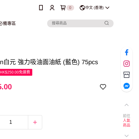
0
中文 (香港)
行必備專區
gen白元 強力吸油面油紙 (藍色) 75pcs
K$250.00免運費
.00
前往
人氣
商品