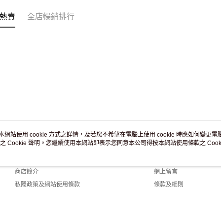
免運費
熱賣
全店暢銷排行
本網站使用 cookie 方式之詳情，及若您不希望在電腦上使用 cookie 時應如何變更電腦的
之 Cookie 聲明。您繼續使用本網站即表示您同意本公司得按本網站使用條款之 Cooki
關於我們
客戶服務
品牌故事
購物說明
商店簡介
網上留言
私隱政策及網站使用條款
條款及細則
聯絡我們