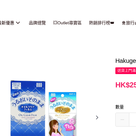
最新優惠
品牌總覽
💥Outlet尋寶區
熱銷排行榜👑
🛅旅
Haku
送貨上門滿H
HK$25
數量