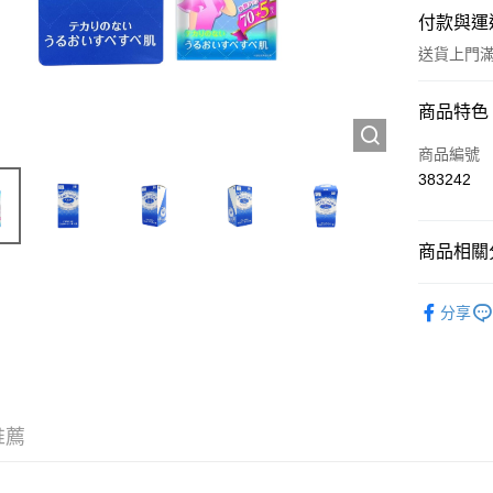
付款與運
送貨上門滿H
付款方式
商品特色
信用卡
商品編號
383242
Apple Pay
AlipayHK
商品相關分
WeChat P
工具及配
分享
送貨方式
JD京東物
滿 HK$2
推薦
付款後門市
訂單作廢