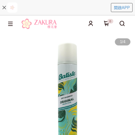
開啟APP
0
1
/
4