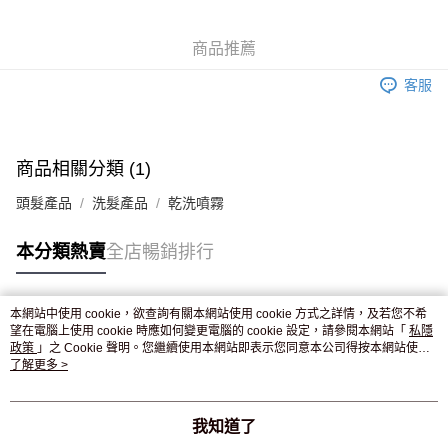
WeChat Pay
商品推薦
送貨方式
客服
JD京東物流，訂單確認發貨後2-4個工作天送達
運費表
滿 HK$250.00 或以上免運費
付款後門市自取，訂單確認後2-4個工作天到店，7天內取。逾期後
商品相關分類 (1)
訂單作廢，並不會安排重寄
頭髮產品
洗髮產品
乾洗噴霧
免運費
本分類熱賣
全店暢銷排行
本網站中使用 cookie，欲查詢有關本網站使用 cookie 方式之詳情，及若您不希
熱門標籤
望在電腦上使用 cookie 時應如何變更電腦的 cookie 設定，請參閱本網站「
私隱
政策
」之 Cookie 聲明。您繼續使用本網站即表示您同意本公司得按本網站使用
條款之 Cookie 聲明使用 cookie。
了解更多 >
熱銷排行
最新商品
人氣推薦
我知道了