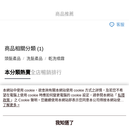
WeChat Pay
商品推薦
送貨方式
客服
JD京東物流，訂單確認發貨後2-4個工作天送達
運費表
滿 HK$250.00 或以上免運費
付款後門市自取，訂單確認後2-4個工作天到店，7天內取。逾期後
商品相關分類 (1)
訂單作廢，並不會安排重寄
頭髮產品
洗髮產品
乾洗噴霧
免運費
本分類熱賣
全店暢銷排行
本網站中使用 cookie，欲查詢有關本網站使用 cookie 方式之詳情，及若您不希
熱門標籤
望在電腦上使用 cookie 時應如何變更電腦的 cookie 設定，請參閱本網站「
私隱
政策
」之 Cookie 聲明。您繼續使用本網站即表示您同意本公司得按本網站使用
條款之 Cookie 聲明使用 cookie。
了解更多 >
熱銷排行
最新商品
人氣推薦
我知道了