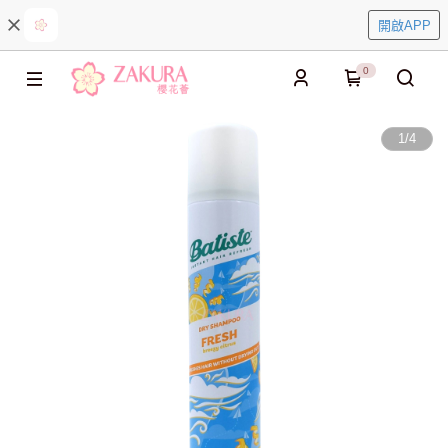
開啟APP
0
1
/
4