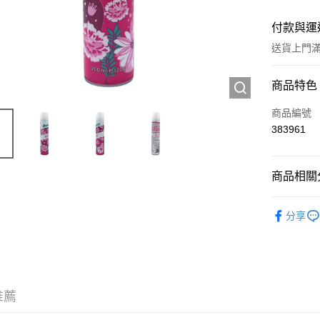
付款與運
送貨上門滿H
付款方式
商品特色
信用卡
商品編號
383961
Apple Pay
AlipayHK
商品相關分
WeChat P
頭髮產品
分享
送貨方式
JD京東物
滿 HK$2
推薦
付款後門市