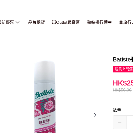
最新優惠
品牌總覽
💥Outlet尋寶區
熱銷排行榜👑
🛅旅
Batis
送貨上門滿H
HK$25
HK$56.90
數量