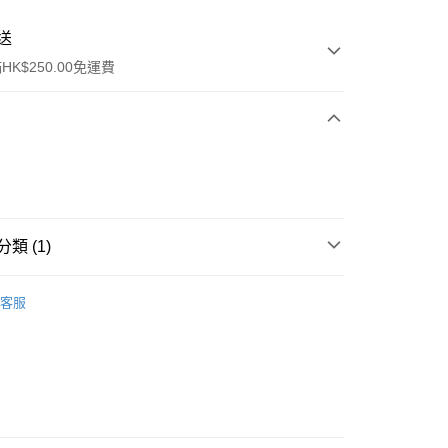
送
K$250.00免運費
類 (1)
ay
洗髮產品
乾洗噴霧
客服
流，訂單確認發貨後2-4個工作天送達
運費表
50.00 或以上免運費
自取，訂單確認後2-4個工作天到店，7天內取。逾期後