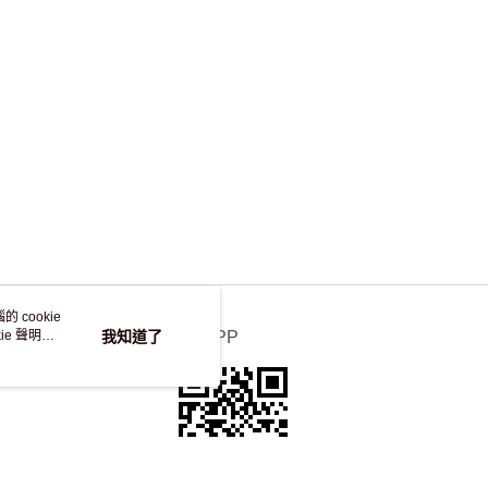
，並不會安排重寄
 cookie
e 聲明使
我知道了
官方APP