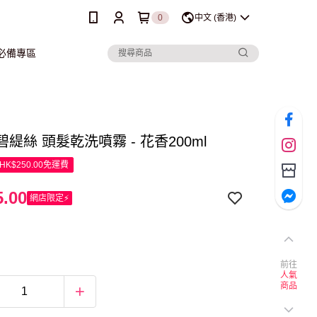
0
中文 (香港)
行必備專區
te碧緹絲 頭髮乾洗噴霧 - 花香200ml
K$250.00免運費
.00
網店限定⚡
前往
人氣
商品