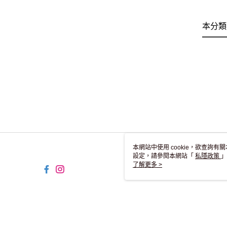
本分類
本網站中使用 cookie，欲查詢有關
設定，請參閱本網站「
私隱政策
」
用 cookie。
了解更多 >