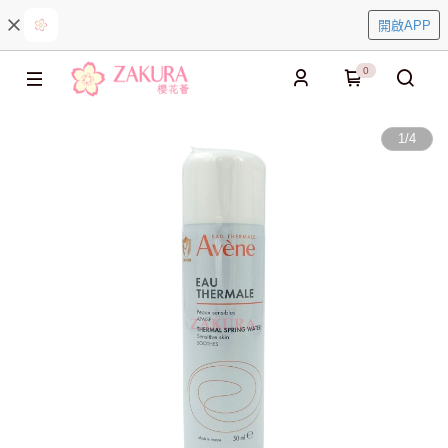
開啟APP
0
1
/
4